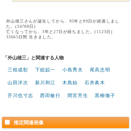
外山雄三さんが誕生してから、95年と89日が経過しまし
た。(34788日)
亡くなってから、3年と27日が経ちました。(1123日)
33665日間 生きました。
「外山雄三」と関連する人物
三枝成彰
下総皖一
小島秀夫
尾高忠明
山田洋次
新川和江
木島始
石井眞木
芥川也寸志
西田敏行
間宮芳生
黒柳徹子
推定関連画像