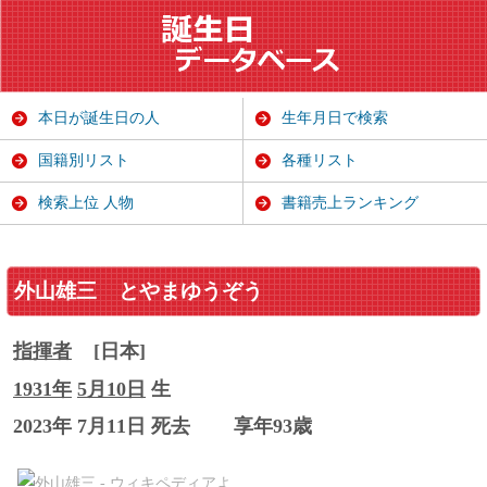
本日が誕生日の人
生年月日で検索
国籍別リスト
各種リスト
検索上位 人物
書籍売上ランキング
外山雄三
とやまゆうぞう
指揮者
[日本]
1931年
5月10日
生
2023年 7月11日 死去
享年93歳