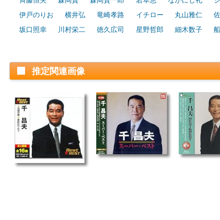
斉藤恒夫
森岡賢
森岡賢一郎
若草恵
なかにし礼
伊戸のりお
横井弘
竜崎孝路
イチロー
丸山雅仁
坂口照幸
川村栄二
徳久広司
星野哲郎
細木数子
推定関連画像