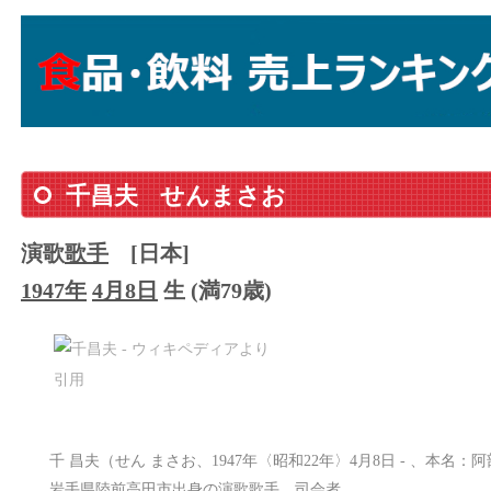
千昌夫
せんまさお
演歌
歌手
[日本]
1947年
4月8日
生 (満79歳)
千 昌夫（せん まさお、1947年〈昭和22年〉4月8日 - 、本
岩手県陸前高田市出身の演歌歌手、司会者。