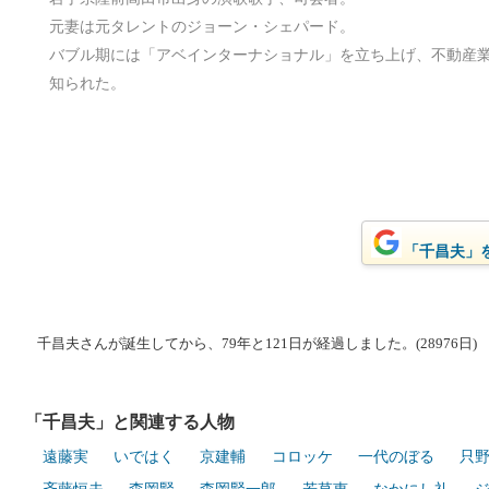
元妻は元タレントのジョーン・シェパード。
バブル期には「アベインターナショナル」を立ち上げ、不動産
知られた。
「千昌夫」をG
千昌夫さんが誕生してから、79年と121日が経過しました。(28976日)
「千昌夫」と関連する人物
遠藤実
いではく
京建輔
コロッケ
一代のぼる
只