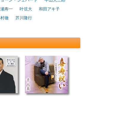
ジョーン・シェパード
中山大三郎
佐瀬寿一
叶弦大
和田アキ子
船村徹
芥川隆行