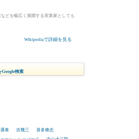
業などを幅広く展開する実業家としても
Wikipediaで詳細を見る
oogle検索
野通泰
吉幾三
喜多條忠