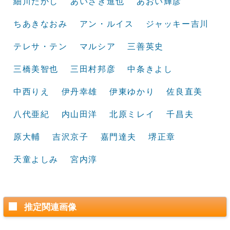
細川たかし
あいざき進也
あおい輝彦
ちあきなおみ
アン・ルイス
ジャッキー吉川
テレサ・テン
マルシア
三善英史
三橋美智也
三田村邦彦
中条きよし
中西りえ
伊丹幸雄
伊東ゆかり
佐良直美
八代亜紀
内山田洋
北原ミレイ
千昌夫
原大輔
吉沢京子
嘉門達夫
堺正章
天童よしみ
宮内淳
推定関連画像