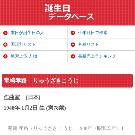
本日が誕生日の人
生年月日で検索
国籍別リスト
各種リスト
検索上位 人物
書籍売上ランキング
竜崎孝路
りゅうざきこうじ
作曲家
[日本]
1948年
1月2日
生 (満78歳)
竜崎 孝路（りゅうざき こうじ、1948年〈昭和23年〉1