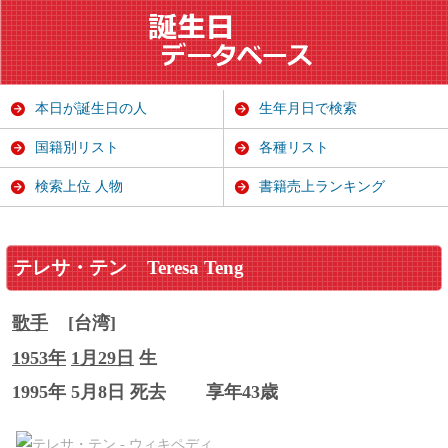
本日が誕生日の人
生年月日で検索
国籍別リスト
各種リスト
検索上位 人物
書籍売上ランキング
テレサ・テン
Teresa Teng
歌手
[台湾]
1953年
1月29日
生
1995年 5月8日 死去
享年43歳