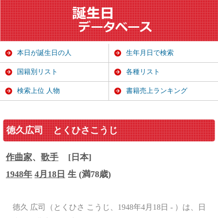
本日が誕生日の人
生年月日で検索
国籍別リスト
各種リスト
検索上位 人物
書籍売上ランキング
徳久広司
とくひさこうじ
作曲家
、
歌手
[日本]
1948年
4月18日
生 (満78歳)
徳久 広司（とくひさ こうじ、1948年4月18日 - ）は、日