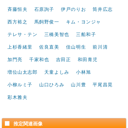
斉藤恒夫
石原詢子
伊戸のりお
筒井広志
西方裕之
馬飼野俊一
キム・ヨンジャ
テレサ・テン
三橋美智也
三船和子
上杉香緒里
佐良直美
佳山明生
前川清
加門亮
千家和也
吉田正
和田青児
増位山太志郎
天童よしみ
小林旭
小柳ルミ子
山口ひろみ
山川豊
平尾昌晃
彩木雅夫
推定関連画像