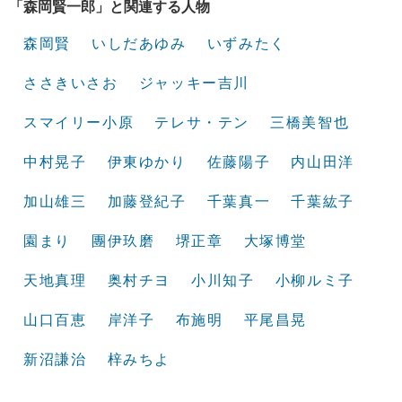
「森岡賢一郎」と関連する人物
森岡賢
いしだあゆみ
いずみたく
ささきいさお
ジャッキー吉川
スマイリー小原
テレサ・テン
三橋美智也
中村晃子
伊東ゆかり
佐藤陽子
内山田洋
加山雄三
加藤登紀子
千葉真一
千葉紘子
園まり
團伊玖磨
堺正章
大塚博堂
天地真理
奥村チヨ
小川知子
小柳ルミ子
山口百恵
岸洋子
布施明
平尾昌晃
新沼謙治
梓みちよ