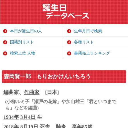
本日が誕生日の人
生年月日で検索
国籍別リスト
各種リスト
検索上位 人物
書籍売上ランキング
森岡賢一郎
もりおかけんいちろう
編曲家、
作曲家
[日本]
(小柳ルミ子「瀬戸の花嫁」や加山雄三「君といつまで
も」などを編曲)
1934年
3月4日
生
2018年 8月19日 死去
肺炎
享年85歳