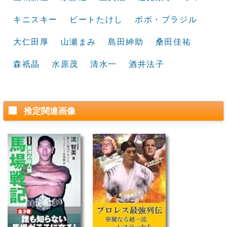
キニスキー
ビートたけし
ボボ・ブラジル
大仁田厚
山瀬まみ
島田紳助
桑田佳祐
森祇晶
水原茂
清水一
酒井法子
推定関連画像