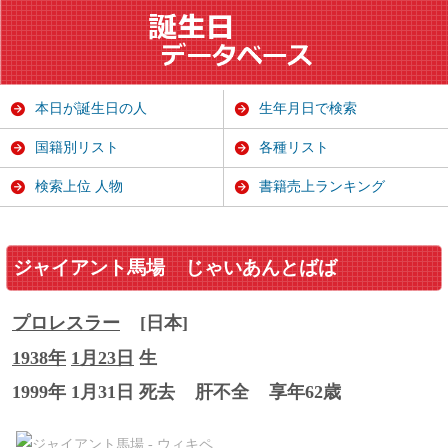
本日が誕生日の人
生年月日で検索
国籍別リスト
各種リスト
検索上位 人物
書籍売上ランキング
ジャイアント馬場
じゃいあんとばば
プロレスラー
[日本]
1938年
1月23日
生
1999年 1月31日 死去
肝不全
享年62歳