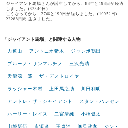
ジャイアント馬場さんが誕生してから、88年と198日が経過
しました。(32340日)
亡くなってから、27年と190日が経ちました。(10052日)
22288日間 生きました。
「ジャイアント馬場」と関連する人物
力道山
アントニオ猪木
ジャンボ鶴田
ブルーノ・サンマルチノ
三沢光晴
天龍源一郎
ザ・デストロイヤー
ラッシャー木村
上田馬之助
川田利明
アンドレ・ザ・ジャイアント
スタン・ハンセン
ハーリー・レイス
二宮清純
小橋健太
山城新伍
永源遙
王貞治
逸見政孝
ジン・