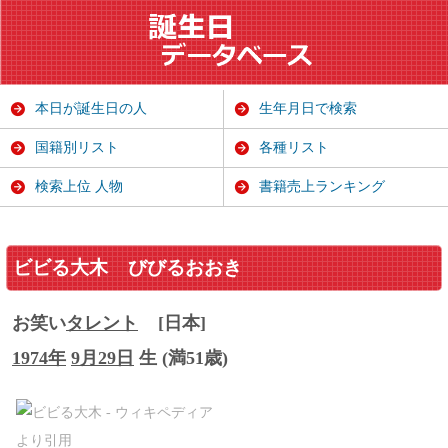
本日が誕生日の人
生年月日で検索
国籍別リスト
各種リスト
検索上位 人物
書籍売上ランキング
ビビる大木
びびるおおき
お笑い
タレント
[日本]
1974年
9月29日
生 (満51歳)