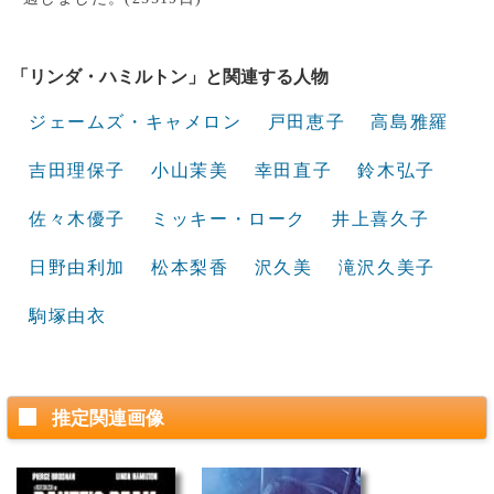
「リンダ・ハミルトン」と関連する人物
ジェームズ・キャメロン
戸田恵子
高島雅羅
吉田理保子
小山茉美
幸田直子
鈴木弘子
佐々木優子
ミッキー・ローク
井上喜久子
日野由利加
松本梨香
沢久美
滝沢久美子
駒塚由衣
推定関連画像