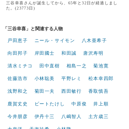
三谷幸喜さんが誕生してから、65年と32日が経過しまし
た。(23773日)
「三谷幸喜」と関連する人物
戸田恵子
ニール・サイモン
八木亜希子
向田邦子
岸田國士
和田誠
唐沢寿明
清水ミチコ
田中直樹
相島一之
菊池寛
佐藤浩市
小林聡美
平野レミ
松本幸四郎
浅野和之
菊田一夫
西田敏行
香取慎吾
鹿賀丈史
ビートたけし
中原俊
井上順
今井朋彦
伊丹十三
八嶋智人
土方歳三