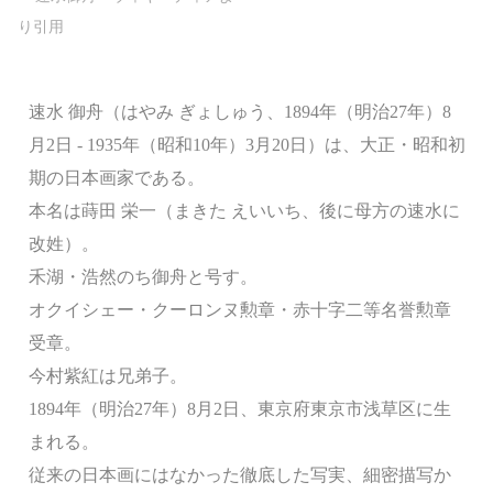
速水 御舟（はやみ ぎょしゅう、1894年（明治27年）8
月2日 - 1935年（昭和10年）3月20日）は、大正・昭和初
期の日本画家である。
本名は蒔田 栄一（まきた えいいち、後に母方の速水に
改姓）。
禾湖・浩然のち御舟と号す。
オクイシェー・クーロンヌ勲章・赤十字二等名誉勲章
受章。
今村紫紅は兄弟子。
1894年（明治27年）8月2日、東京府東京市浅草区に生
まれる。
従来の日本画にはなかった徹底した写実、細密描写か