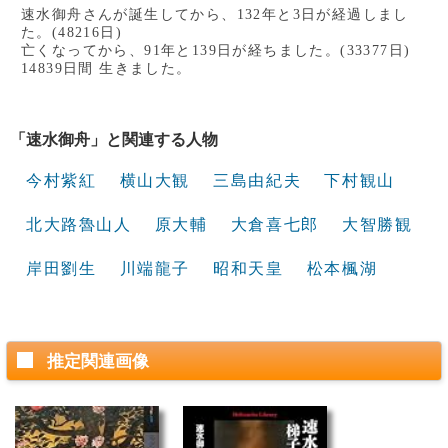
速水御舟さんが誕生してから、132年と3日が経過しまし
た。(48216日)
亡くなってから、91年と139日が経ちました。(33377日)
14839日間 生きました。
「速水御舟」と関連する人物
今村紫紅
横山大観
三島由紀夫
下村観山
北大路魯山人
原大輔
大倉喜七郎
大智勝観
岸田劉生
川端龍子
昭和天皇
松本楓湖
推定関連画像