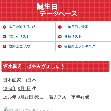
本日が誕生日の人
生年月日で検索
国籍別リスト
各種リスト
検索上位 人物
書籍売上ランキング
速水御舟
はやみぎょしゅう
日本
画家
[日本]
1894年
8月2日
生
1935年 3月20日 死去
腸チフス
享年40歳