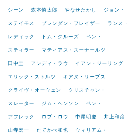
シーン
森本慎太郎
やなせたかし
ジョン・
ステイモス
ブレンダン・フレイザー
ランス・
レディック
トム・クルーズ
ベン・
スティラー
マティアス・スーナールツ
田中圭
アンディ・ラウ
イアン・ジーリング
エリック・ストルツ
キアヌ・リーブス
クライヴ・オーウェン
クリスチャン・
スレーター
ジム・ヘンソン
ベン・
アフレック
ロブ・ロウ
中尾明慶
井上和彦
山寺宏一
たてかべ和也
ウィリアム・