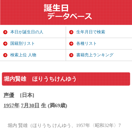
本日が誕生日の人
生年月日で検索
国籍別リスト
各種リスト
検索上位 人物
書籍売上ランキング
堀内賢雄
ほりうちけんゆう
声優
[日本]
1957年
7月30日
生 (満69歳)
堀内 賢雄（ほりうち けんゆう、1957年〈昭和32年〉7