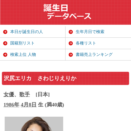
本日が誕生日の人
生年月日で検索
国籍別リスト
各種リスト
検索上位 人物
書籍売上ランキング
沢尻エリカ
さわじりえりか
女優
、
歌手
[日本]
1986年
4月8日
生 (満40歳)