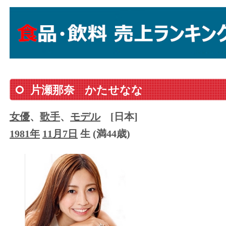
片瀬那奈
かたせなな
女優
、
歌手
、
モデル
[日本]
1981年
11月7日
生 (満44歳)