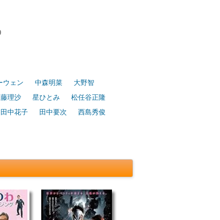
)
ーウェン
中森明菜
大野智
後藤理沙
星ひとみ
松任谷正隆
田中花子
田中要次
西島秀俊