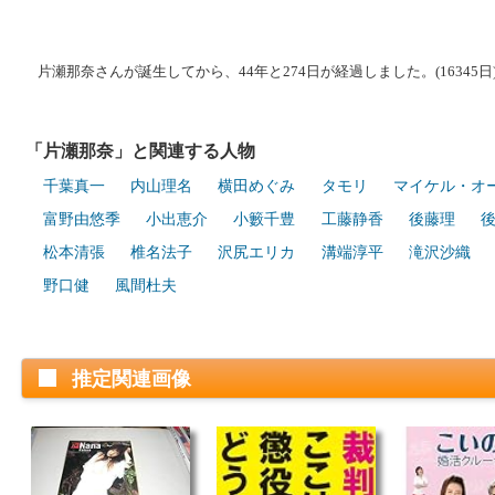
片瀬那奈さんが誕生してから、44年と274日が経過しました。(16345日
「片瀬那奈」と関連する人物
千葉真一
内山理名
横田めぐみ
タモリ
マイケル・オ
富野由悠季
小出恵介
小籔千豊
工藤静香
後藤理
松本清張
椎名法子
沢尻エリカ
溝端淳平
滝沢沙織
野口健
風間杜夫
推定関連画像