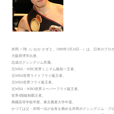
井岡 一翔（いおか かずと、1989年3月24日 - ）は、日本のプ
大阪府堺市出身。
志成ボクシングジム所属。
元WBA・WBC世界ミニマム級統一王者。
元WBA世界ライトフライ級王者。
元WBA世界フライ級王者。
元WBA・WBO世界スーパーフライ級王者。
世界4階級制覇王者。
興國高等学校卒業、東京農業大学中退。
かつては父・井岡一法が会長を務める井岡ボクシングジム・プ