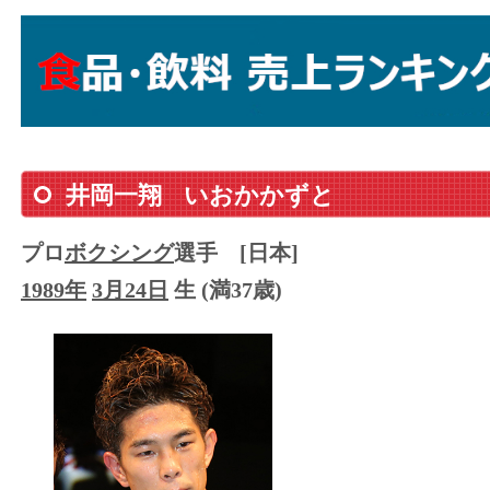
井岡一翔
いおかかずと
プロ
ボクシング
選手
[日本]
1989年
3月24日
生 (満37歳)