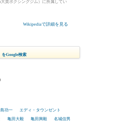
ason大貴ボクシングジム）に所属してい
Wikipediaで詳細を見る
をGoogle検索
)
輪島功一
エディ・タウンゼント
大
亀田大毅
亀田興毅
名城信男