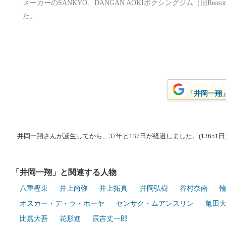
メーカーのSANKYO、DANGAN AOKIボクシングジム（旧Re
た。
「井岡一翔」
井岡一翔さんが誕生してから、37年と137日が経過しました。(13651日
「井岡一翔」と関連する人物
八重樫東
井上尚弥
井上拓真
井岡弘樹
谷村奈南
オスカー・デ・ラ・ホーヤ
センサク・ムアンスリン
亀田
比嘉大吾
花形進
辰吉丈一郎