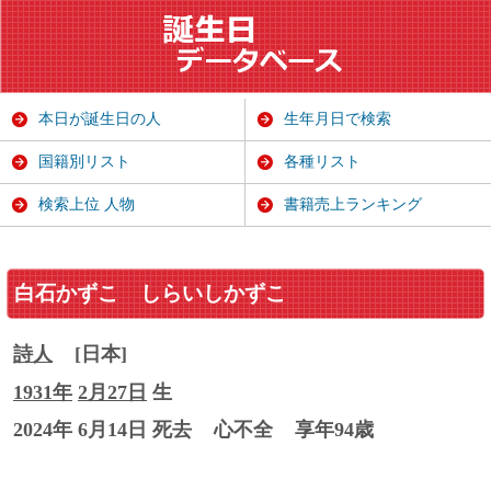
本日が誕生日の人
生年月日で検索
国籍別リスト
各種リスト
検索上位 人物
書籍売上ランキング
白石かずこ
しらいしかずこ
詩人
[日本]
1931年
2月27日
生
2024年 6月14日 死去
心不全
享年94歳