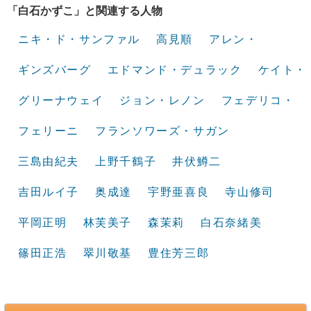
「白石かずこ」と関連する人物
ニキ・ド・サンファル
高見順
アレン・
ギンズバーグ
エドマンド・デュラック
ケイト・
グリーナウェイ
ジョン・レノン
フェデリコ・
フェリーニ
フランソワーズ・サガン
三島由紀夫
上野千鶴子
井伏鱒二
吉田ルイ子
奥成達
宇野亜喜良
寺山修司
平岡正明
林芙美子
森茉莉
白石奈緒美
篠田正浩
翠川敬基
豊住芳三郎