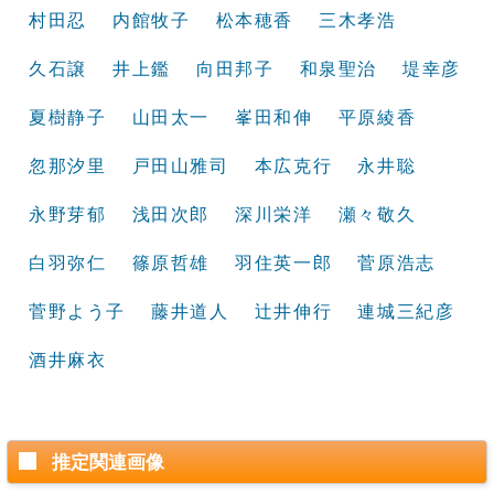
村田忍
内館牧子
松本穂香
三木孝浩
久石譲
井上鑑
向田邦子
和泉聖治
堤幸彦
夏樹静子
山田太一
峯田和伸
平原綾香
忽那汐里
戸田山雅司
本広克行
永井聡
永野芽郁
浅田次郎
深川栄洋
瀬々敬久
白羽弥仁
篠原哲雄
羽住英一郎
菅原浩志
菅野よう子
藤井道人
辻井伸行
連城三紀彦
酒井麻衣
推定関連画像