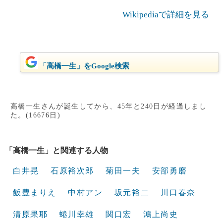
Wikipediaで詳細を見る
「高橋一生」をGoogle検索
高橋一生さんが誕生してから、45年と240日が経過しまし
た。(16676日)
「高橋一生」と関連する人物
白井晃
石原裕次郎
菊田一夫
安部勇磨
飯豊まりえ
中村アン
坂元裕二
川口春奈
清原果耶
蜷川幸雄
関口宏
鴻上尚史