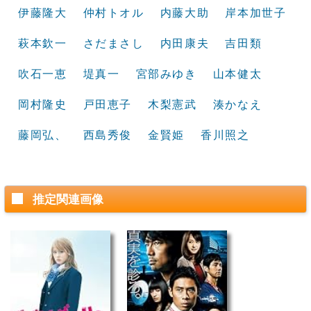
伊藤隆大
仲村トオル
内藤大助
岸本加世子
萩本欽一
さだまさし
内田康夫
吉田類
吹石一恵
堤真一
宮部みゆき
山本健太
岡村隆史
戸田恵子
木梨憲武
湊かなえ
藤岡弘、
西島秀俊
金賢姫
香川照之
推定関連画像