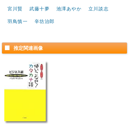
宮川賢
武藤十夢
池澤あやか
立川談志
羽鳥慎一
辛坊治郎
推定関連画像