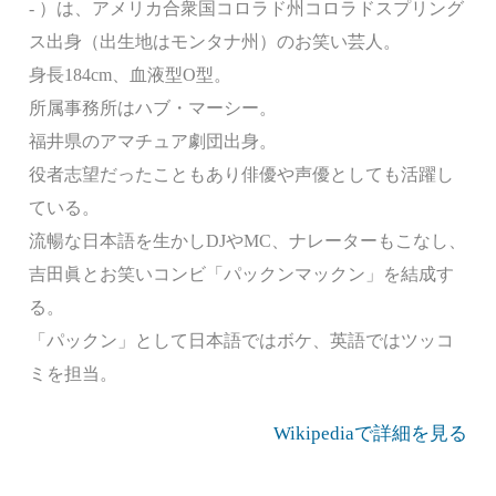
- ）は、アメリカ合衆国コロラド州コロラドスプリング
ス出身（出生地はモンタナ州）のお笑い芸人。
身長184cm、血液型O型。
所属事務所はハブ・マーシー。
福井県のアマチュア劇団出身。
役者志望だったこともあり俳優や声優としても活躍し
ている。
流暢な日本語を生かしDJやMC、ナレーターもこなし、
吉田眞とお笑いコンビ「パックンマックン」を結成す
る。
「パックン」として日本語ではボケ、英語ではツッコ
ミを担当。
Wikipediaで詳細を見る