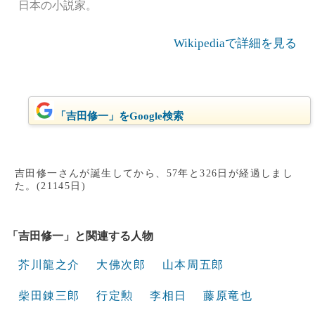
日本の小説家。
Wikipediaで詳細を見る
「吉田修一」をGoogle検索
吉田修一さんが誕生してから、57年と326日が経過しまし
た。(21145日)
「吉田修一」と関連する人物
芥川龍之介
大佛次郎
山本周五郎
柴田錬三郎
行定勲
李相日
藤原竜也