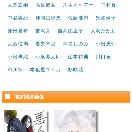
大森立嗣
高良健吾
スネオヘアー
中村蒼
中谷美紀
仲間由紀恵
佐藤浩市
光浦靖子
原田夏希
吉沢亮
吉高由里子
大沢たかお
大西信満
妻夫木聡
寺島しのぶ
小出恵介
小出早織
小泉孝太郎
山本裕典
川口覚
市川準
本仮屋ユイカ
杉咲花
推定関連画像