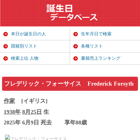
本日が誕生日の人
生年月日で検索
国籍別リスト
各種リスト
検索上位 人物
書籍売上ランキング
フレデリック・フォーサイス
Frederick Forsyth
作家
[イギリス]
1938年
8月25日
生
2025年 6月9日 死去
享年88歳