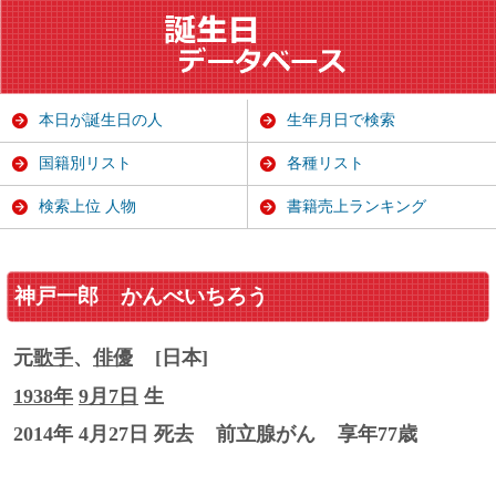
本日が誕生日の人
生年月日で検索
国籍別リスト
各種リスト
検索上位 人物
書籍売上ランキング
神戸一郎
かんべいちろう
元
歌手
、
俳優
[日本]
1938年
9月7日
生
2014年 4月27日 死去
前立腺がん
享年77歳