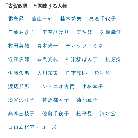
「古賀政男」と関連する人物
霧島昇
藤山一郎
楠木繁夫
島倉千代子
二葉あき子
美空ひばり
美ち奴
久保幸江
村田英雄
青木光一
ディック・ミネ
近江俊郎
奈良光枝
神楽坂はん子
松原操
伊藤久男
大川栄策
岡本敦郎
杉狂児
渡辺邦男
アントニオ古賀
小林幸子
淡谷のり子
菅原都々子
菊池章子
高峰三枝子
佐藤千夜子
松平晃
清水宏
コロムビア・ローズ