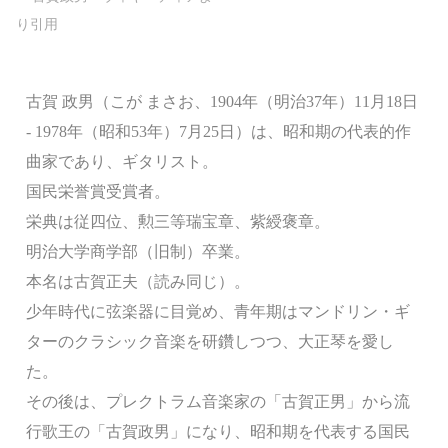
古賀 政男（こが まさお、1904年（明治37年）11月18日
- 1978年（昭和53年）7月25日）は、昭和期の代表的作
曲家であり、ギタリスト。
国民栄誉賞受賞者。
栄典は従四位、勲三等瑞宝章、紫綬褒章。
明治大学商学部（旧制）卒業。
本名は古賀正夫（読み同じ）。
少年時代に弦楽器に目覚め、青年期はマンドリン・ギ
ターのクラシック音楽を研鑽しつつ、大正琴を愛し
た。
その後は、プレクトラム音楽家の「古賀正男」から流
行歌王の「古賀政男」になり、昭和期を代表する国民