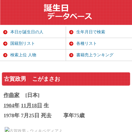
本日が誕生日の人
生年月日で検索
国籍別リスト
各種リスト
検索上位 人物
書籍売上ランキング
古賀政男
こがまさお
作曲家
[日本]
1904年
11月18日
生
1978年 7月25日 死去
享年75歳