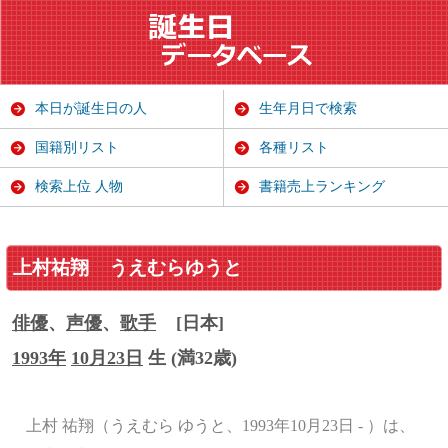
本日が誕生日の人
生年月日で検索
国籍別リスト
各種リスト
検索上位 人物
書籍売上ランキング
上村祐翔
うえむらゆうと
俳優
、
声優
、
歌手
[日本]
1993年
10月23日
生 (満32歳)
上村 祐翔（うえむら ゆうと、1993年10月23日 - ）は、