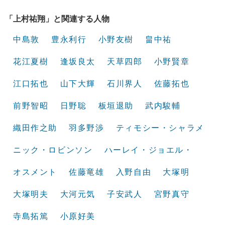
「上村祐翔」と関連する人物
中島敦
豊永利行
小野友樹
畠中祐
花江夏樹
逢坂良太
天草四郎
小野賢章
江口拓也
山下大輝
石川界人
佐藤拓也
前野智昭
日野聡
板垣退助
武内駿輔
織田作之助
羽多野渉
ティモシー・シャラメ
ニック・ロビンソン
ハーレイ・ジョエル・
オスメント
佐藤竜雄
入野自由
大塚明
大塚明夫
大河元気
子安武人
宮野真守
寺島拓篤
小原好美