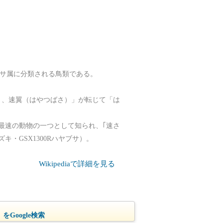
ハヤブサ属に分類される鳥類である。
）、速翼（はやつばさ）」が転じて「は
最速の動物の一つとして知られ、｢速さ
・GSX1300Rハヤブサ）。
Wikipediaで詳細を見る
をGoogle検索