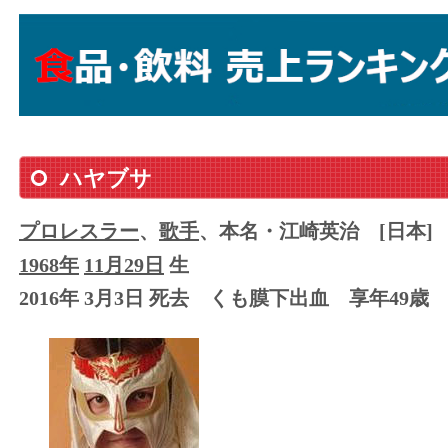
ハヤブサ
プロレスラー
、
歌手
、本名・江崎英治
[日本]
1968年
11月29日
生
2016年 3月3日 死去
くも膜下出血
享年49歳