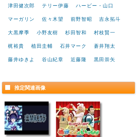
津田健次郎
テリー伊藤
ハービー・山口
マーガリン
佐々木望
前野智昭
吉永拓斗
大黒摩季
小野友樹
杉田智和
村枝賢一
梶裕貴
植田圭輔
石井マーク
蒼井翔太
藤井ゆきよ
谷山紀章
近藤隆
黒田崇矢
推定関連画像