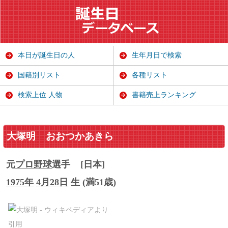
本日が誕生日の人
生年月日で検索
国籍別リスト
各種リスト
検索上位 人物
書籍売上ランキング
大塚明
おおつかあきら
元
プロ野球
選手
[日本]
1975年
4月28日
生 (満51歳)