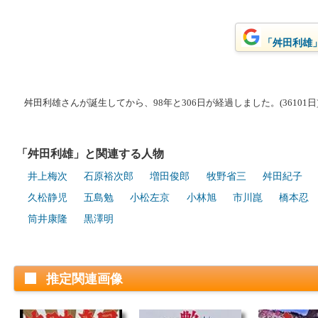
「舛田利雄」
舛田利雄さんが誕生してから、98年と306日が経過しました。(36101日
「舛田利雄」と関連する人物
井上梅次
石原裕次郎
増田俊郎
牧野省三
舛田紀子
久松静児
五島勉
小松左京
小林旭
市川崑
橋本忍
筒井康隆
黒澤明
推定関連画像