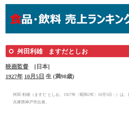
舛田利雄
ますだとしお
映画監督
[日本]
1927年
10月5日
生 (満98歳)
舛田 利雄（ますだ としお、1927年〈昭和2年〉10月5日 - 
兵庫県神戸市出身。