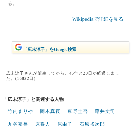
る。
Wikipediaで詳細を見る
「広末涼子」をGoogle検索
広末涼子さんが誕生してから、46年と20日が経過しまし
た。(16822日)
「広末涼子」と関連する人物
竹内まりや
岡本真夜
東野圭吾
藤井丈司
丸谷嘉長
原将人
原由子
石原裕次郎