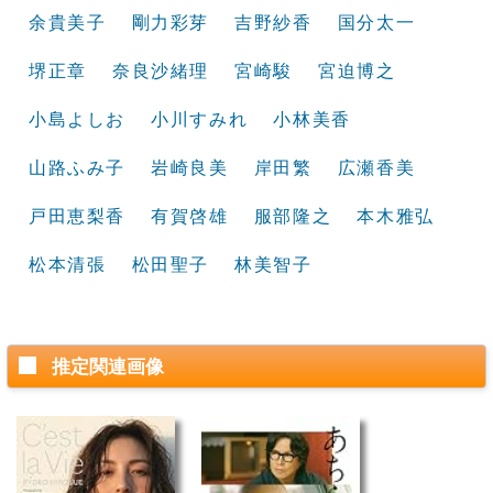
余貴美子
剛力彩芽
吉野紗香
国分太一
堺正章
奈良沙緒理
宮崎駿
宮迫博之
小島よしお
小川すみれ
小林美香
山路ふみ子
岩崎良美
岸田繁
広瀬香美
戸田恵梨香
有賀啓雄
服部隆之
本木雅弘
松本清張
松田聖子
林美智子
推定関連画像