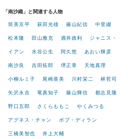
「南沙織」と関連する人物
筒美京平
萩田光雄
篠山紀信
中里綴
松本隆
田山雅充
酒井政利
ジャニス・
イアン
水谷公生
阿久悠
あおい輝彦
南沙良
吉田拓郎
堺正章
天地真理
小柳ルミ子
尾崎亜美
川村栄二
林哲司
矢沢永吉
竜真知子
篠山輝信
都志見隆
野口五郎
さくらももこ
やくみつる
アグネス・チャン
ボブ・ディラン
三橋美智也
井上大輔