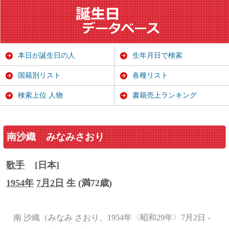
本日が誕生日の人
生年月日で検索
国籍別リスト
各種リスト
検索上位 人物
書籍売上ランキング
南沙織
みなみさおり
歌手
[日本]
1954年
7月2日
生 (満72歳)
南 沙織（みなみ さおり、1954年〈昭和29年〉7月2日 -