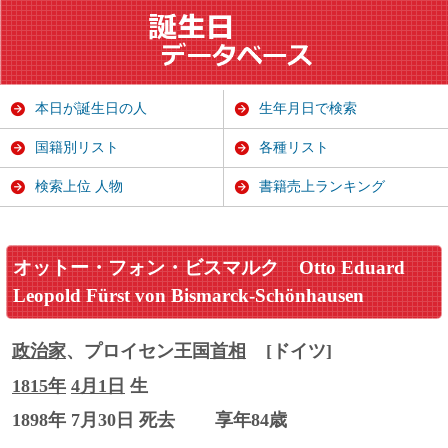
本日が誕生日の人
生年月日で検索
国籍別リスト
各種リスト
検索上位 人物
書籍売上ランキング
オットー・フォン・ビスマルク
Otto Eduard
Leopold Fürst von Bismarck-Schönhausen
政治家
、プロイセン王国
首相
[ドイツ]
1815年
4月1日
生
1898年 7月30日 死去
享年84歳