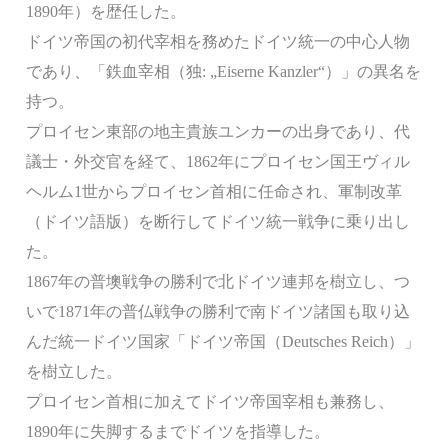
1890年）を歴任した。
ドイツ帝国の初代宰相を務めたドイツ統一の中心人物
であり、「鉄血宰相（独: „Eiserne Kanzler“）」の異名を
持つ。
プロイセン東部の地主貴族ユンカーの出身であり、代
議士・外交官を経て、1862年にプロイセン国王ヴィル
ヘルム1世からプロイセン首相に任命され、軍制改革
（ドイツ語版）を断行してドイツ統一戦争に乗り出し
た。
1867年の普墺戦争の勝利で北ドイツ連邦を樹立し、つ
いで1871年の普仏戦争の勝利で南ドイツ諸国も取り込
んだ統一ドイツ国家「ドイツ帝国（Deutsches Reich）」
を樹立した。
プロイセン首相に加えてドイツ帝国宰相も兼務し、
1890年に失脚するまでドイツを指導した。