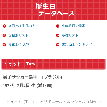
本日が誕生日の人
生年月日で検索
国籍別リスト
各種リスト
検索上位 人物
書籍売上ランキング
トゥット
Tuto
男子サッカー
選手
[ブラジル]
1978年
7月2日
生 (満48歳)
トゥット（Tuto）ことリボニール・ルッシェル（Livonir