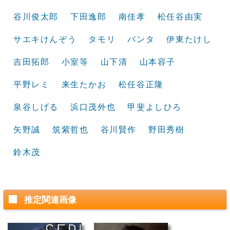
谷川俊太郎
下田逸郎
南佳孝
松任谷由実
サエキけんぞう
タモリ
パンタ
伊東たけし
吉田拓郎
小室等
山下清
山本容子
平野レミ
来生たかお
松任谷正隆
泉谷しげる
浜口茂外也
甲斐よしひろ
矢野誠
筑紫哲也
谷川賢作
野田秀樹
鈴木茂
推定関連画像