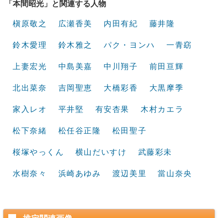
「本間昭光」と関連する人物
槇原敬之
広瀬香美
内田有紀
藤井隆
鈴木愛理
鈴木雅之
パク・ヨンハ
一青窈
上妻宏光
中島美嘉
中川翔子
前田亘輝
北出菜奈
吉岡聖恵
大橋彩香
大黒摩季
家入レオ
平井堅
有安杏果
木村カエラ
松下奈緒
松任谷正隆
松田聖子
桜塚やっくん
横山だいすけ
武藤彩未
水樹奈々
浜崎あゆみ
渡辺美里
當山奈央