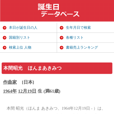
本日が誕生日の人
生年月日で検索
国籍別リスト
各種リスト
検索上位 人物
書籍売上ランキング
本間昭光
ほんまあきみつ
作曲家
[日本]
1964年
12月19日
生 (満61歳)
本間 昭光（ほんま あきみつ、1964年12月19日 - ）は、