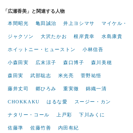
「広瀬香美」と関連する人物
本間昭光
亀田誠治
井上ヨシマサ
マイケル・
ジャクソン
大沢たかお
根岸貴幸
水島康貴
ホイットニー・ヒューストン
小林信吾
小森田実
広末涼子
森口博子
森川美穂
森田実
武部聡志
米光亮
菅野祐悟
藤井丈司
郷ひろみ
重実徹
錦織一清
CHOKKAKU
はるな愛
スージー・カン
ナタリー・コール
上戸彩
下川みくに
佐藤準
佐藤竹善
内田有紀