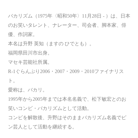
バカリズム（1975年〈昭和50年〉11月28日 - ）は、日本
のお笑いタレント、ナレーター、司会者、脚本家、俳
優、作詞家。
本名は升野 英知（ますの ひでとも）。
福岡県田川市出身。
マセキ芸能社所属。
R-1ぐらんぷり2006・2007・2009・2010ファイナリス
ト。
愛称は、バカリ。
1995年から2005年までは本名名義で、松下敏宏とのお
笑いコンビ・バカリズムとして活動。
コンビを解散後、升野はそのままバカリズム名義でピ
ン芸人として活動を継続する。