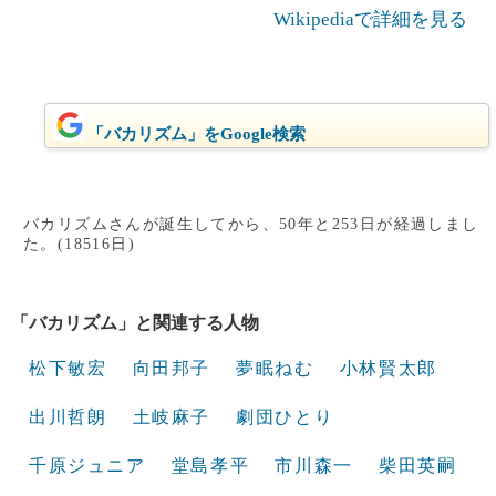
Wikipediaで詳細を見る
「バカリズム」をGoogle検索
バカリズムさんが誕生してから、50年と253日が経過しまし
た。(18516日)
「バカリズム」と関連する人物
松下敏宏
向田邦子
夢眠ねむ
小林賢太郎
出川哲朗
土岐麻子
劇団ひとり
千原ジュニア
堂島孝平
市川森一
柴田英嗣