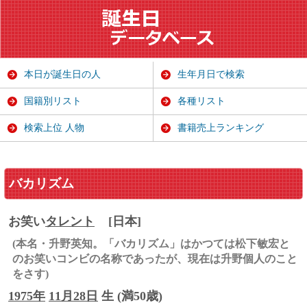
本日が誕生日の人
生年月日で検索
国籍別リスト
各種リスト
検索上位 人物
書籍売上ランキング
バカリズム
お笑い
タレント
[日本]
(本名・升野英知。「バカリズム」はかつては松下敏宏と
のお笑いコンビの名称であったが、現在は升野個人のこと
をさす)
1975年
11月28日
生 (満50歳)