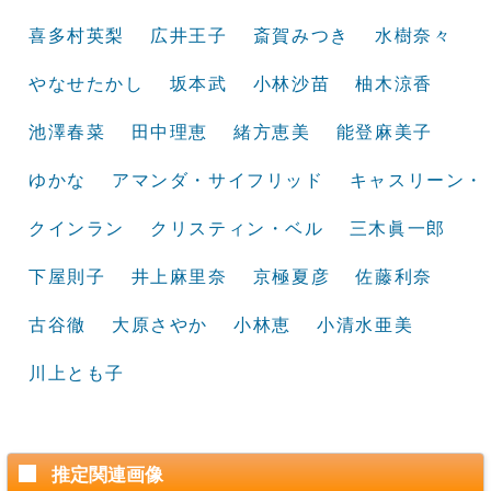
喜多村英梨
広井王子
斎賀みつき
水樹奈々
やなせたかし
坂本武
小林沙苗
柚木涼香
池澤春菜
田中理恵
緒方恵美
能登麻美子
ゆかな
アマンダ・サイフリッド
キャスリーン・
クインラン
クリスティン・ベル
三木眞一郎
下屋則子
井上麻里奈
京極夏彦
佐藤利奈
古谷徹
大原さやか
小林恵
小清水亜美
川上とも子
推定関連画像