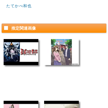
たてかべ和也
推定関連画像