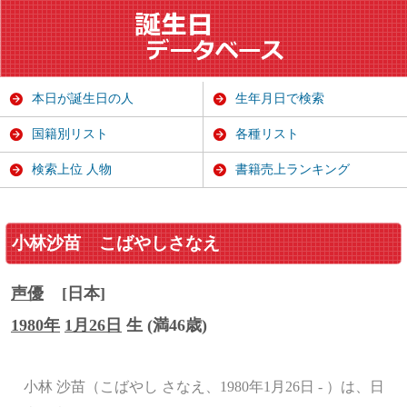
本日が誕生日の人
生年月日で検索
国籍別リスト
各種リスト
検索上位 人物
書籍売上ランキング
小林沙苗
こばやしさなえ
声優
[日本]
1980年
1月26日
生 (満46歳)
小林 沙苗（こばやし さなえ、1980年1月26日 - ）は、日