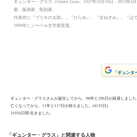
ギュンター・グラス（Günter Grass、1927年10月16日 - 20
家、版画家、彫刻家。
代表作に『ブリキの太鼓』、『ひらめ』、『女ねずみ』、『は
1999年にノーベル文学賞受賞。
「ギュンター
ギュンター・グラスさんが誕生してから、98年と296日が経過しました。(3
亡くなってから、11年と117日が経ちました。(4135日)
31956日間 生きました。
「ギュンター・グラス」と関連する人物