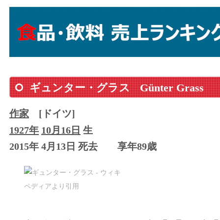
ギュンター・グラス
Günter Grass
作家
[ドイツ]
1927年
10月16日
生
2015年 4月13日 死去
享年89歳