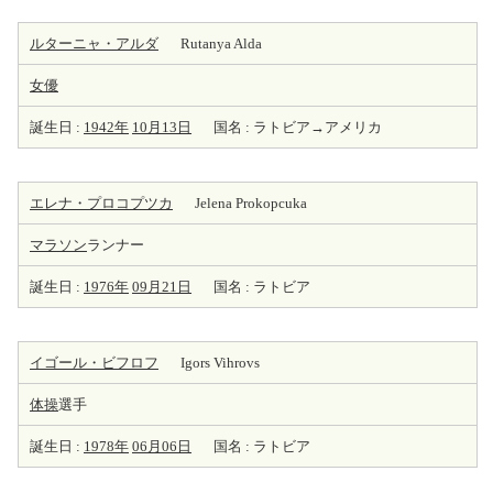
ルターニャ・アルダ
Rutanya Alda
女優
誕生日 :
1942年
10月13日
国名 : ラトビア→アメリカ
エレナ・プロコプツカ
Jelena Prokopcuka
マラソン
ランナー
誕生日 :
1976年
09月21日
国名 : ラトビア
イゴール・ビフロフ
Igors Vihrovs
体操
選手
誕生日 :
1978年
06月06日
国名 : ラトビア