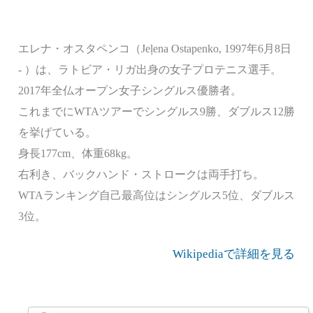
エレナ・オスタペンコ（Jeļena Ostapenko, 1997年6月8日
- ）は、ラトビア・リガ出身の女子プロテニス選手。
2017年全仏オープン女子シングルス優勝者。
これまでにWTAツアーでシングルス9勝、ダブルス12勝
を挙げている。
身長177cm、体重68kg。
右利き、バックハンド・ストロークは両手打ち。
WTAランキング自己最高位はシングルス5位、ダブルス
3位。
Wikipediaで詳細を見る