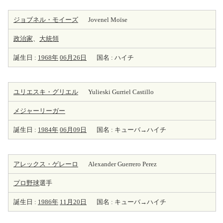
ジョブネル・モイーズ
Jovenel Moïse
政治家
、
大統領
誕生日 :
1968年
06月26日
国名 : ハイチ
ユリエスキ・グリエル
Yulieski Gurriel Castillo
メジャーリーガー
誕生日 :
1984年
06月09日
国名 : キューバ→ハイチ
アレックス・ゲレーロ
Alexander Guerrero Perez
プロ野球
選手
誕生日 :
1986年
11月20日
国名 : キューバ→ハイチ