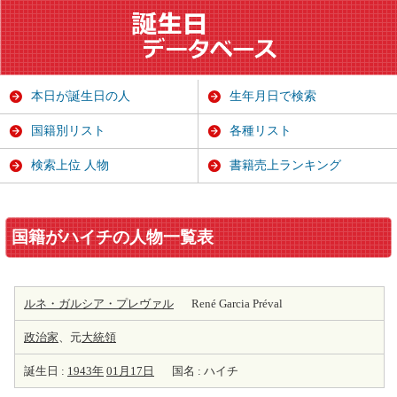
本日が誕生日の人
生年月日で検索
国籍別リスト
各種リスト
検索上位 人物
書籍売上ランキング
国籍がハイチの人物一覧表
ルネ・ガルシア・プレヴァル
René Garcia Préval
政治家
、元
大統領
誕生日 :
1943年
01月17日
国名 : ハイチ