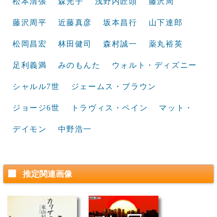
松本清張
森光子
浅野内匠頭
藤沢周
藤沢周平
近藤真彦
坂本昌行
山下達郎
松岡昌宏
林田健司
森村誠一
薬丸裕英
足利義満
みのもんた
ウォルト・ディズニー
シャルル7世
ジェームス・ブラウン
ジョージ6世
トラヴィス・ペイン
マット・
デイモン
中野浩一
推定関連画像