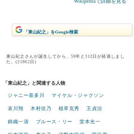
Wikipediaで詳細を見る
「東山紀之」をGoogle検索
東山紀之さんが誕生してから、59年と312日が経過しまし
た。(21862日)
「東山紀之」と関連する人物
ジャニー喜多川
マイケル・ジャクソン
哀川翔
木村佳乃
植草克秀
王貞治
錦織一清
ブルース・リー
堂本光一