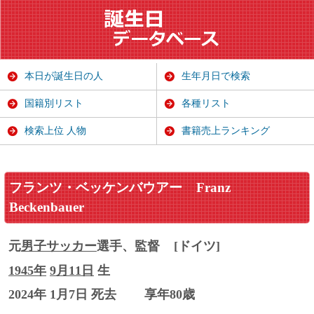
本日が誕生日の人
生年月日で検索
国籍別リスト
各種リスト
検索上位 人物
書籍売上ランキング
フランツ・ベッケンバウアー
Franz
Beckenbauer
元
男子サッカー
選手、監督
[ドイツ]
1945年
9月11日
生
2024年 1月7日 死去
享年80歳