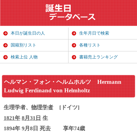
本日が誕生日の人
生年月日で検索
国籍別リスト
各種リスト
検索上位 人物
書籍売上ランキング
ヘルマン・フォン・ヘルムホルツ
Hermann
Ludwig Ferdinand von Helmholtz
生理学者、
物理学者
[ドイツ]
1821年
8月31日
生
1894年 9月8日 死去
享年74歳