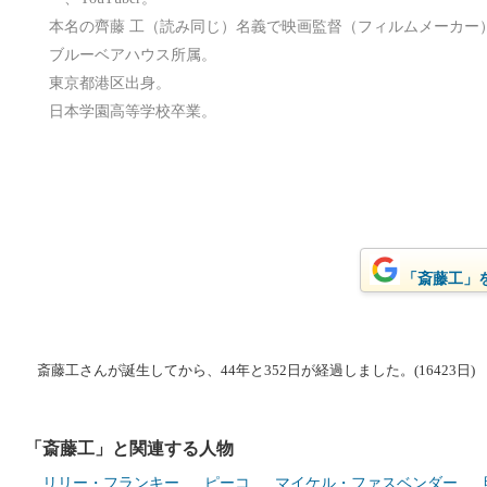
本名の齊藤 工（読み同じ）名義で映画監督（フィルムメーカー
ブルーベアハウス所属。
東京都港区出身。
日本学園高等学校卒業。
「斎藤工」をG
斎藤工さんが誕生してから、44年と352日が経過しました。(16423日)
「斎藤工」と関連する人物
リリー・フランキー
ピーコ
マイケル・ファスベンダー