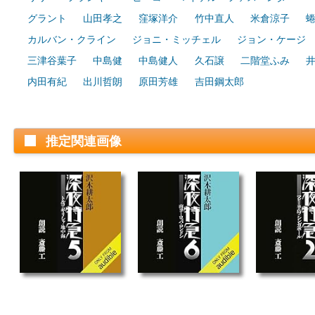
グラント
山田孝之
窪塚洋介
竹中直人
米倉涼子
カルバン・クライン
ジョニ・ミッチェル
ジョン・ケージ
三津谷葉子
中島健
中島健人
久石譲
二階堂ふみ
内田有紀
出川哲朗
原田芳雄
吉田鋼太郎
推定関連画像