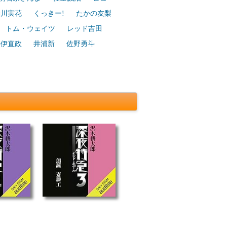
蜷川実花
くっきー!
たかの友梨
トム・ウェイツ
レッド吉田
井伊直政
井浦新
佐野勇斗