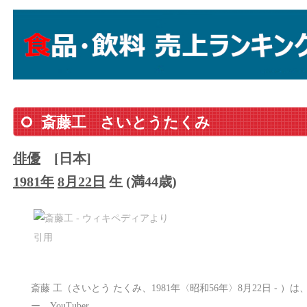
斎藤工
さいとうたくみ
俳優
[日本]
1981年
8月22日
生 (満44歳)
斎藤 工（さいとう たくみ、1981年〈昭和56年〉8月22日 -
ー、YouTuber。