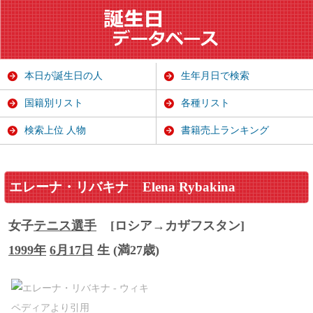
本日が誕生日の人
生年月日で検索
国籍別リスト
各種リスト
検索上位 人物
書籍売上ランキング
エレーナ・リバキナ
Elena Rybakina
女子
テニス選手
[ロシア→カザフスタン]
1999年
6月17日
生 (満27歳)