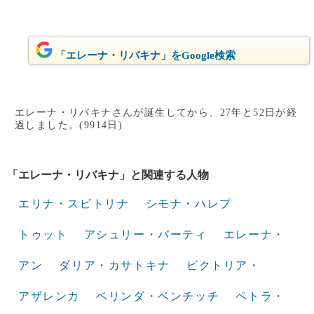
「エレーナ・リバキナ」をGoogle検索
エレーナ・リバキナさんが誕生してから、27年と52日が経
過しました。(9914日)
「エレーナ・リバキナ」と関連する人物
エリナ・スビトリナ
シモナ・ハレプ
トゥット
アシュリー・バーティ
エレーナ・
アン
ダリア・カサトキナ
ビクトリア・
アザレンカ
ベリンダ・ベンチッチ
ペトラ・