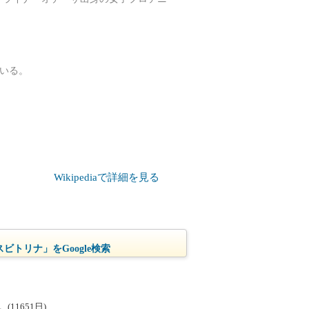
ている。
Wikipediaで詳細を見る
ビトリナ」をGoogle検索
1651日)