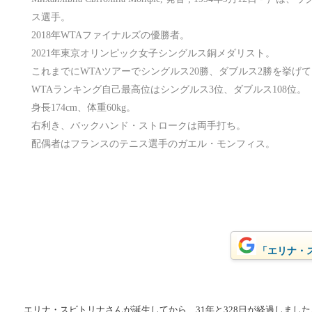
ス選手。
2018年WTAファイナルズの優勝者。
2021年東京オリンピック女子シングルス銅メダリスト。
これまでにWTAツアーでシングルス20勝、ダブルス2勝を挙げ
WTAランキング自己最高位はシングルス3位、ダブルス108位。
身長174cm、体重60kg。
右利き、バックハンド・ストロークは両手打ち。
配偶者はフランスのテニス選手のガエル・モンフィス。
「エリナ・ス
エリナ・スビトリナさんが誕生してから、31年と328日が経過しました。(1