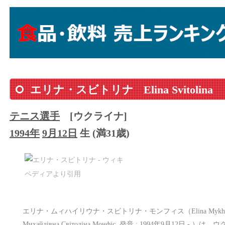
エリナ・スビトリナ
Elina Svitolina
テニス選手
[ウクライナ]
1994年
9月12日
生 (満31歳)
エリナ・ムィハイリウナ・スビトリナ・モンフィス（Elina Mykhailivna Svi
Михайлівна Світоліна Монфіс, 発音 ; 1994年9月12