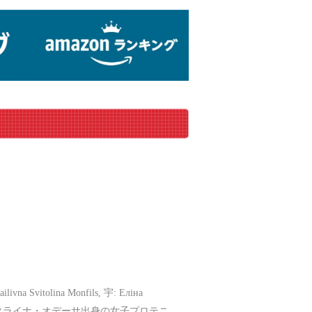
tolina Monfils, 宇: Еліна
日 - ）は、ウクライナ・オデーサ出身の女子プロテニ