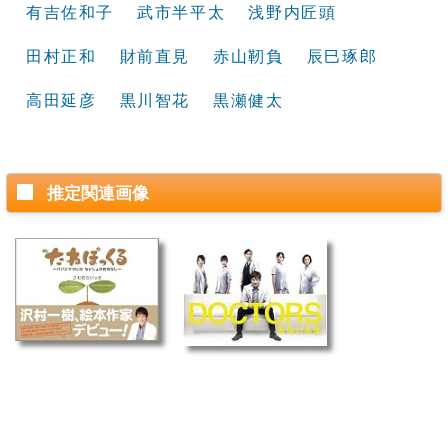
有吉佐和子
武市半平太
浅野内匠頭
田村正和
財前直見
赤山靭負
辰巳琢郎
高田延彦
黒川智花
黒瀬健太
推定関連画像