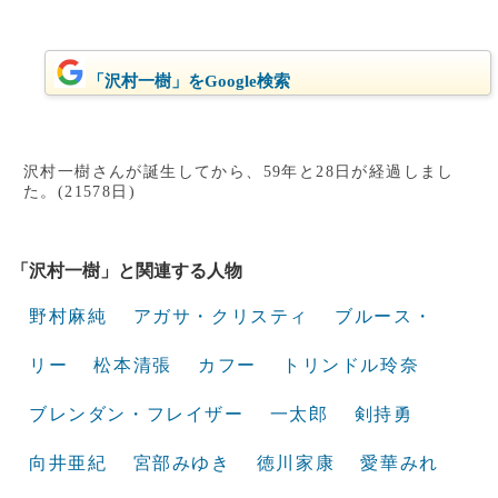
「沢村一樹」をGoogle検索
沢村一樹さんが誕生してから、59年と28日が経過しまし
た。(21578日)
「沢村一樹」と関連する人物
野村麻純
アガサ・クリスティ
ブルース・
リー
松本清張
カフー
トリンドル玲奈
ブレンダン・フレイザー
一太郎
剣持勇
向井亜紀
宮部みゆき
徳川家康
愛華みれ